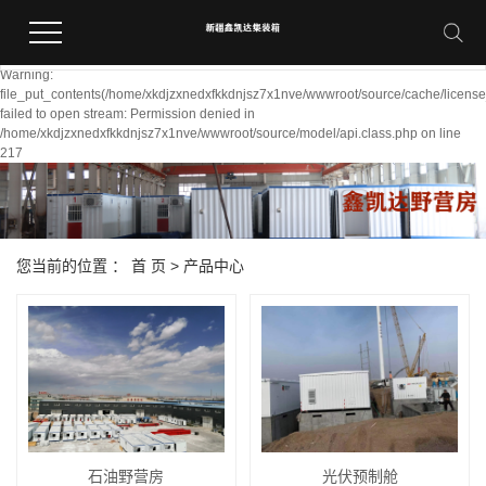
Warning:
file_put_contents(/home/xkdjzxnedxfkkdnjsz7x1nve/wwwroot/source/cache/licens
failed to open stream: Permission denied in
/home/xkdjzxnedxfkkdnjsz7x1nve/wwwroot/source/model/api.class.php on line
217
您当前的位置 ：
首 页
>
产品中心
石油野营房
光伏预制舱